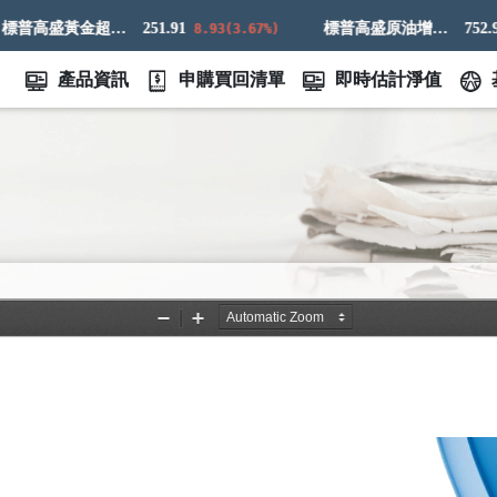
標普高盛黃金超額回報指數
251.91
標普高盛原油增強超額回報指數
752.98
8.93(3.67%)
4
產品資訊
申購買回清單
即時估計淨值