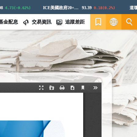
ICE美國政府20+年期債券指數
93.39
道瓊白銀
.73(-0.62%)
0.18(0.2%)
基金配息
交易資訊
追蹤差距
繁
EN