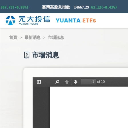
臺灣高股息指數
14667.29
.73(-0.93%)
63.12(-0.43%)
首頁
最新消息
市場訊息
市場消息