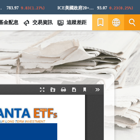
83.97
ICE美國政府20+年期債券指數
93.07
9.83(1.27%)
0.23(0.25%)
基金配息
交易資訊
追蹤差距
繁
EN