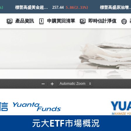
標普高盛黃金超額回報指數
257.44
標普高盛原油增強超額回報指數
7
5.86(2.33%)
產品資訊
申購買回清單
即時估計淨值