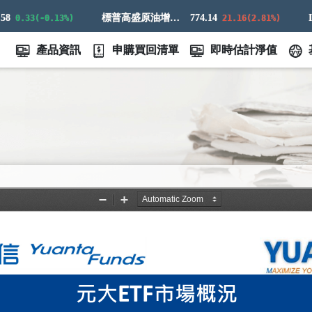
標普高盛原油增強超額回報指數
774.14
0.33(-0.13%)
21.16(2.81%)
產品資訊
申購買回清單
即時估計淨值