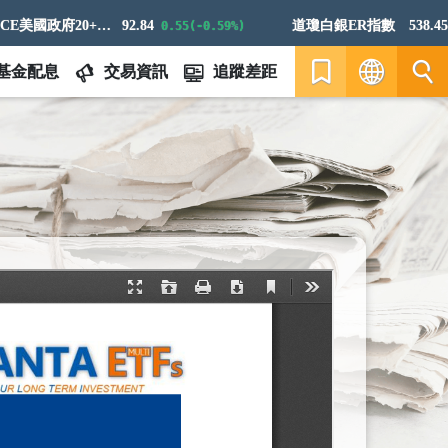
ICE美國政府20+年期債券指數
92.84
道瓊白銀ER指數
538.45
0.55(-0.59%)
5.
基金配息
交易資訊
追蹤差距
繁
EN