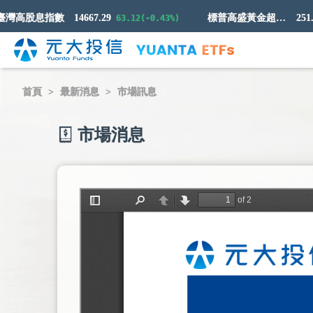
高股息指數
14667.29
標普高盛黃金超額回報指數
251.58
63.12(-0.43%)
首頁
最新消息
市場訊息
市場消息