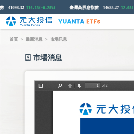
41098.32
臺灣高股息指數
14655.27
114.13(-0.28%)
12.03(-0.0
首頁
最新消息
市場訊息
市場消息