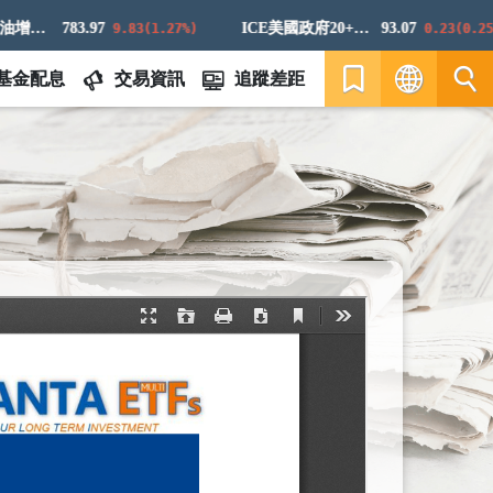
標普高盛原油增強超額回報指數
783.97
ICE美國政府20+年期債券指數
93.07
9.83(1.27%)
0.23(0.25%)
基金配息
交易資訊
追蹤差距
繁
EN