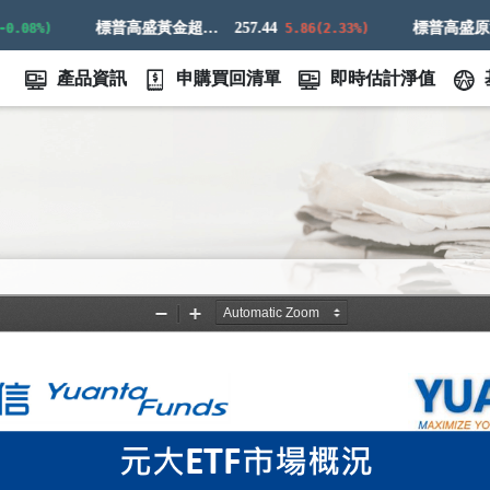
標普高盛黃金超額回報指數
257.44
8%)
5.86(2.33%)
產品資訊
申購買回清單
即時估計淨值