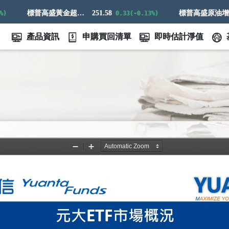
標普高盛黃金超額回報指數
251.58
標普高盛原油增強超額回報指數
0.33(-0.13%)
產品資訊
申購買回清單
即時估計淨值