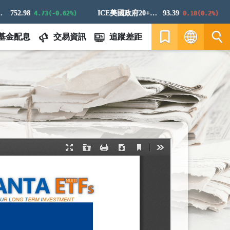
752.98
ICE美國政府20+年期債券指數
93.39
4.73(-0.62%)
0.18(0.2%)
基金配息
交易資訊
追蹤差距
繁
EN