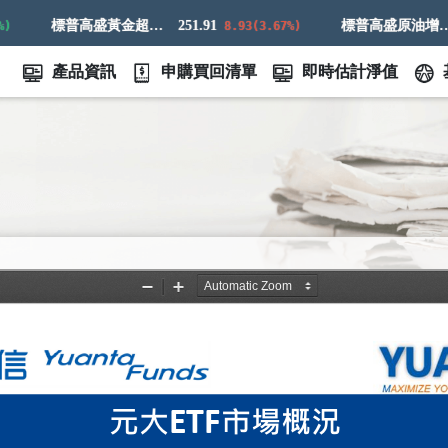
標普高盛黃金超額回報指數
251.91
標普高盛原油增強超額回報指數
8.93(3.67%)
產品資訊
申購買回清單
即時估計淨值