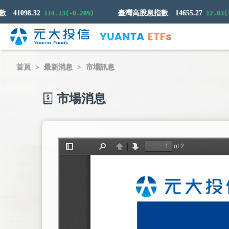
41098.32
臺灣高股息指數
14655.27
114.13(-0.28%)
12.03(-0.0
首頁
最新消息
市場訊息
市場消息