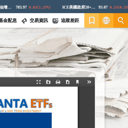
高盛原油增強超額回報指數
783.97
ICE美國政府20+年期債券指數
93.07
9.83(1.27%)
0.23(0.25%)
基金配息
交易資訊
追蹤差距
繁
EN