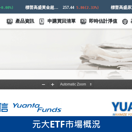
標普高盛黃金超額回報指數
257.44
標普
8%)
5.86(2.33%)
產品資訊
申購買回清單
即時估計淨值