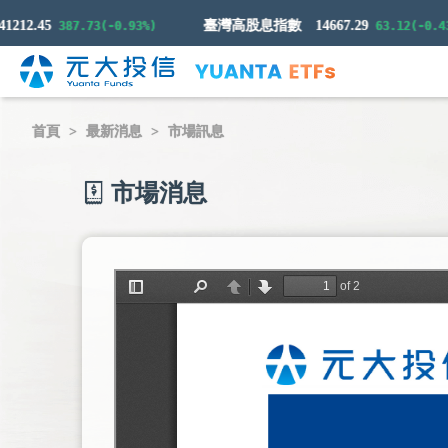
2.45
臺灣高股息指數
14667.29
387.73(-0.93%)
63.12(-0.43%)
首頁
最新消息
市場訊息
市場消息