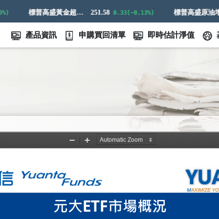
標普高盛黃金超額回報指數
251.58
標普高盛原油增強超額回報指數
0.33(-0.13%)
產品資訊
申購買回清單
即時估計淨值