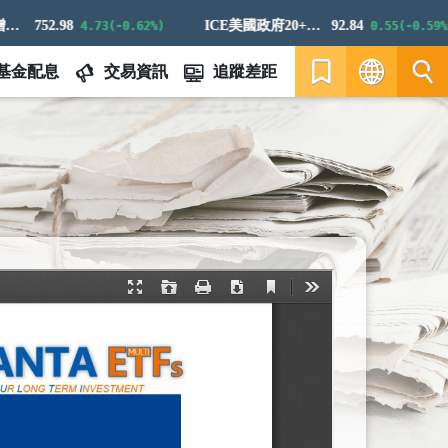
752.98
ICE美國政府20+年期債券指數
92.84
4.73(-0.62%)
0.55(-0.59%)
基金配息
交易資訊
追蹤差距
繁
EN