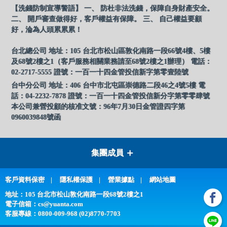
【洗錢防制宣導警語】 一、 防杜非法洗錢，保障自身財產安全。
二、 開戶審查做得好，客戶權益有保障。 三、 自己權益要顧
好，淪為人頭累累累！
台北總公司 地址：105 台北市松山區敦化南路一段66號4樓、5樓
及68號2樓之1（客戶服務相關業務請至68號2樓之1辦理） 電話：
02-2717-5555 證號：一百一十四金管投信新字第零壹陸號
台中分公司 地址：406 台中市北屯區崇德路二段46之4號5樓 電
話：04-2232-7878 證號：一百一十四金管投信新分字第零零肆號
本公司兼營投顧的核准文號：96年7月30日金管證四字第
0960039848號函
集團成員
客戶資料保密
隱私權保護
營業據點
網站地圖
地址：105 台北市松山敦化南路一段68號2樓之1
電子信箱：
cs@yuanta.com
客服專線：
0800-009-968 (02)8770-7703