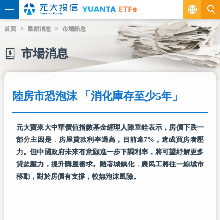
繁
首頁
最新消息
市場訊息
EN
市場消息
陸房市恐泡沫 「消化庫存至少5年」
元大寶來大中華價值指數基金經理人陳重銓表示，房價下跌一
部分主因是，房屋貸款利率過高，目前達7%，造成買房者壓
力。但中國政府未來有意願進一步下調利率，將可望紓解更多
貸款壓力，提升購屋需求。隨著城鎮化，農民工將往一線城市
移動，對於房價有支撐，較無泡沫風險。