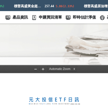
標普高盛黃金超額回報指數
257.44
標普高盛原油增強超額回報指數
5.86(2.33%)
產品資訊
申購買回清單
即時估計淨值