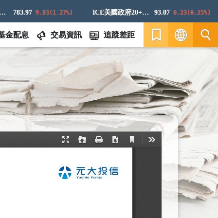
783.97
ICE美國政府20+年期債券指數
93.07
9.83(1.27%)
0.23(0.25%)
基金配息
交易資訊
追蹤差距
繁
EN