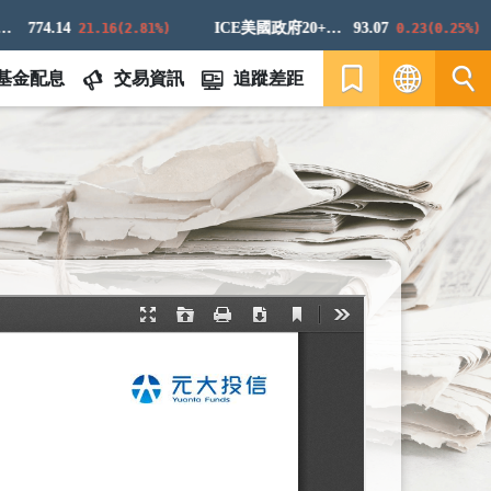
774.14
ICE美國政府20+年期債券指數
93.07
21.16(2.81%)
0.23(0.25%)
基金配息
交易資訊
追蹤差距
繁
EN