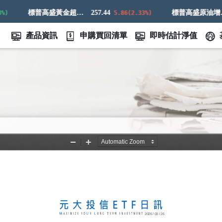
標普高盛黃金超額回報指數
257.44
標普高盛原油增強超額回報指數
5.86(2.33%)
產品資訊
申購買回清單
即時估計淨值