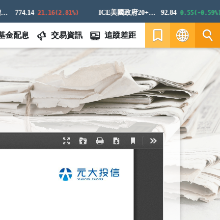
774.14
ICE美國政府20+年期債券指數
92.84
21.16(2.81%)
0.55(-0.59%)
基金配息
交易資訊
追蹤差距
繁
EN