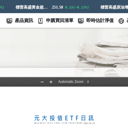
標普高盛黃金超額回報指數
251.58
標普高盛原油增強超額回報指數
0.33(-0.13%)
產品資訊
申購買回清單
即時估計淨值