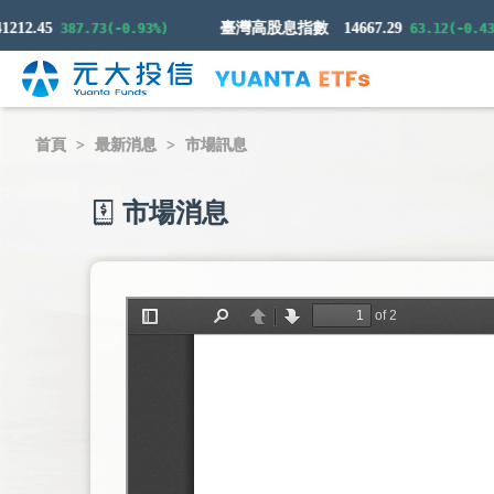
.45
臺灣高股息指數
14667.29
387.73(-0.93%)
63.12(-0.43%)
首頁
最新消息
市場訊息
市場消息