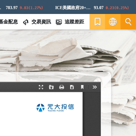
83.97
ICE美國政府20+年期債券指數
93.07
9.83(1.27%)
0.23(0.25%)
基金配息
交易資訊
追蹤差距
繁
EN