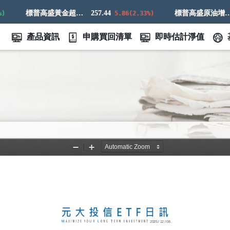
標普高盛黃金超額回報指數
257.44
標普高盛原油增強超額回報指數
7
5.86(2.33%)
產品資訊
申購買回清單
即時估計淨值