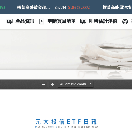
標普高盛黃金超額回報指數
257.44
標普高盛原油增強超額回報指數
5.86(2.33%)
產品資訊
申購買回清單
即時估計淨值