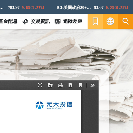
783.97
ICE美國政府20+年期債券指數
93.07
9.83(1.27%)
0.23(0.25%)
基金配息
交易資訊
追蹤差距
繁
EN