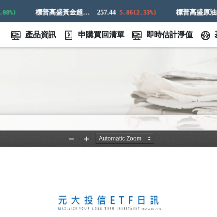
標普高盛黃金超額回報指數
257.44
標普高盛原油增強超額回
%)
5.86(2.33%)
產品資訊
申購買回清單
即時估計淨值