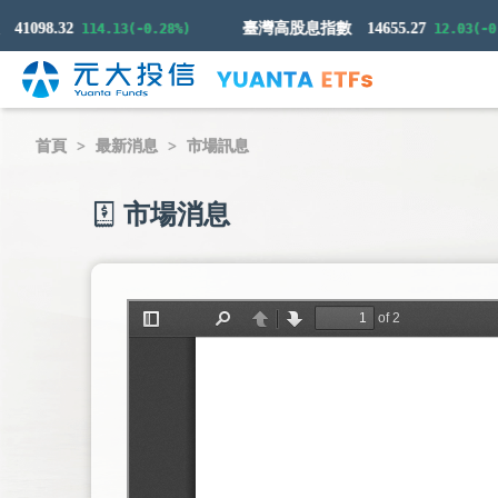
1098.32
臺灣高股息指數
14655.27
114.13(-0.28%)
12.03(-0.08
首頁
最新消息
市場訊息
市場消息