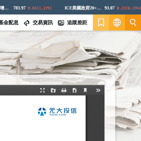
報指數
783.97
ICE美國政府20+年期債券指數
93.07
9.83(1.27%)
0.23(0.25%)
基金配息
交易資訊
追蹤差距
繁
EN