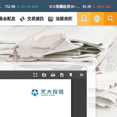
752.98
ICE美國政府20+年期債券指數
93.39
4.73(-0.62%)
0.18(0.2%)
基金配息
交易資訊
追蹤差距
繁
EN