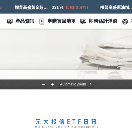
標普高盛黃金超額回報指數
251.91
標普高盛原油增強超額回報指數
8.93(3.67%)
產品資訊
申購買回清單
即時估計淨值