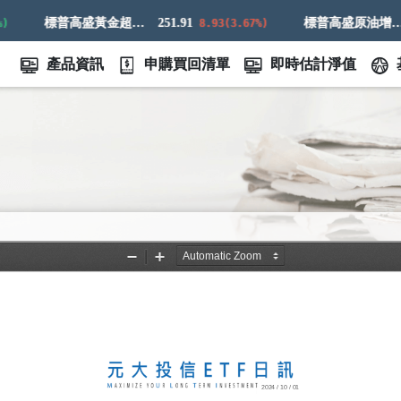
標普高盛黃金超額回報指數
251.91
標普高盛原油增強超額回報指數
8.93(3.67%)
產品資訊
申購買回清單
即時估計淨值