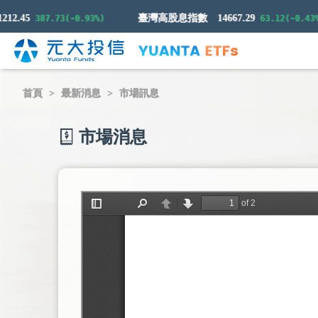
2.45
臺灣高股息指數
14667.29
387.73(-0.93%)
63.12(-0.43%)
首頁
最新消息
市場訊息
市場消息