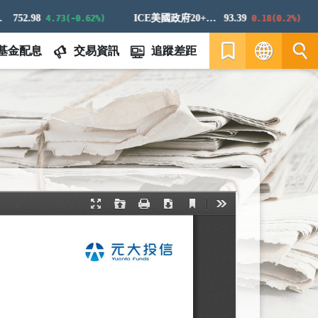
752.98
ICE美國政府20+年期債券指數
93.39
4.73(-0.62%)
0.18(0.2%)
基金配息
交易資訊
追蹤差距
繁
EN