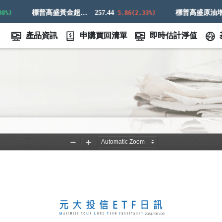
標普高盛黃金超額回報指數
257.44
標普高盛原油增強超額回報指數
5.86(2.33%)
產品資訊
申購買回清單
即時估計淨值