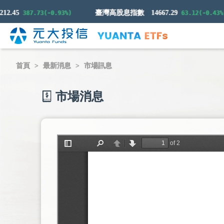
45
臺灣高股息指數
14667.29
387.73(-0.93%)
63.12(-0.43%)
首頁
最新消息
市場訊息
市場消息