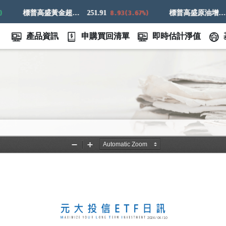
標普高盛黃金超額回報指數
251.91
標普高盛原油增強超額回報指數
75
8.93(3.67%)
產品資訊
申購買回清單
即時估計淨值