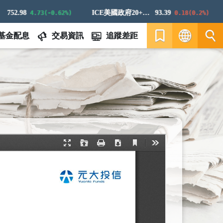
2.98
ICE美國政府20+年期債券指數
93.39
4.73(-0.62%)
0.18(0.2%)
基金配息
交易資訊
追蹤差距
繁
EN