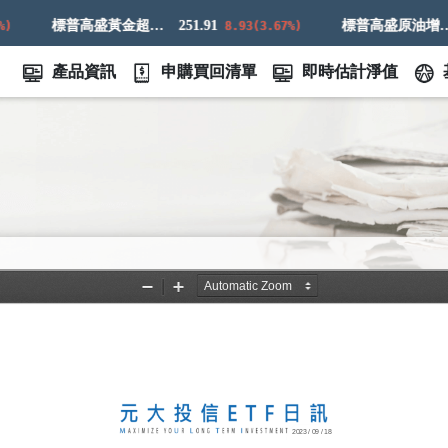
標普高盛黃金超額回報指數
251.91
標普高盛原油增強超額回報指數
7
8.93(3.67%)
產品資訊
申購買回清單
即時估計淨值