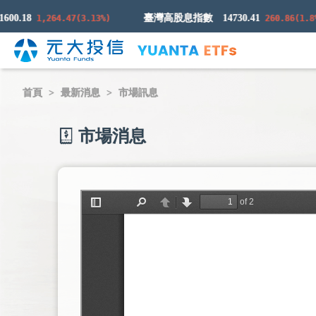
.18
臺灣高股息指數
14730.41
1,264.47(3.13%)
260.86(1.8%)
首頁
最新消息
市場訊息
市場消息