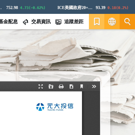
52.98
ICE美國政府20+年期債券指數
93.39
4.73(-0.62%)
0.18(0.2%)
基金配息
交易資訊
追蹤差距
繁
EN