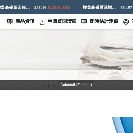
標普高盛黃金超額回報指數
257.44
標普高盛原油增強超額回報指數
783.97
5.86(2.33%)
9.83
產品資訊
申購買回清單
即時估計淨值