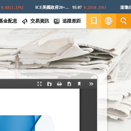
ICE美國政府20+年期債券指數
93.07
道瓊白銀E
(1.27%)
0.23(0.25%)
基金配息
交易資訊
追蹤差距
繁
EN