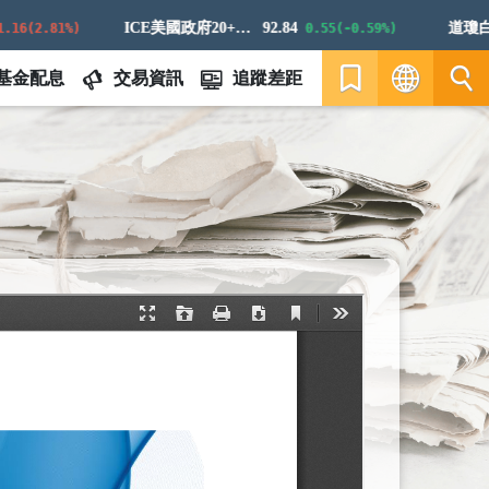
ICE美國政府20+年期債券指數
92.84
道瓊白銀E
(2.81%)
0.55(-0.59%)
基金配息
交易資訊
追蹤差距
繁
EN