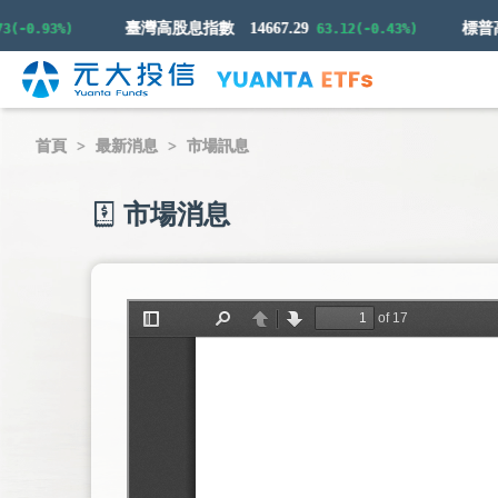
臺灣高股息指數
14667.29
0.93%)
63.12(-0.43%)
首頁
最新消息
市場訊息
市場消息