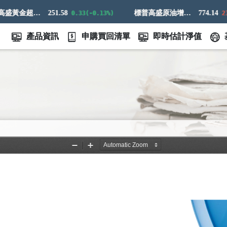
標普高盛黃金超額回報指數
251.58
標普高盛原油增強超額回報指數
774.14
0.33(-0.13%)
21.16
產品資訊
申購買回清單
即時估計淨值