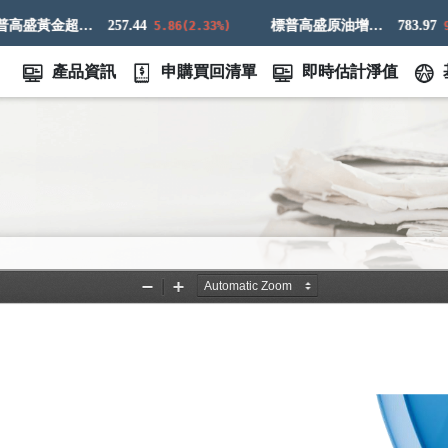
標普高盛黃金超額回報指數
257.44
標普高盛原油增強超額回報指數
783.97
5.86(2.33%)
9.83(
產品資訊
申購買回清單
即時估計淨值