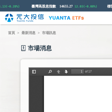
臺灣高股息指數
14655.27
-0.28%)
12.03(-0.08%)
首頁
最新消息
市場訊息
市場消息