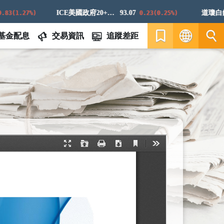
ICE美國政府20+年期債券指數
93.07
道瓊白銀E
1.27%)
0.23(0.25%)
基金配息
交易資訊
追蹤差距
繁
EN