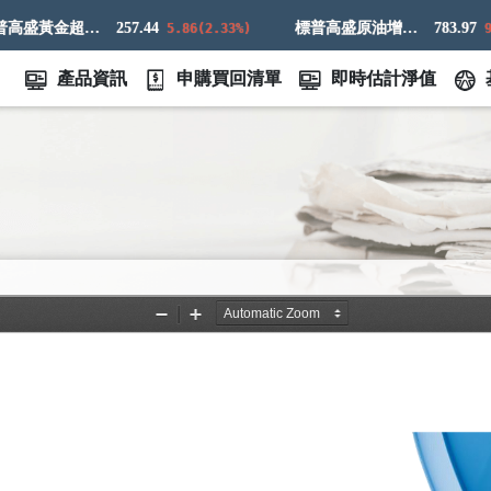
標普高盛黃金超額回報指數
257.44
標普高盛原油增強超額回報指數
783.97
5.86(2.33%)
9.83
產品資訊
申購買回清單
即時估計淨值