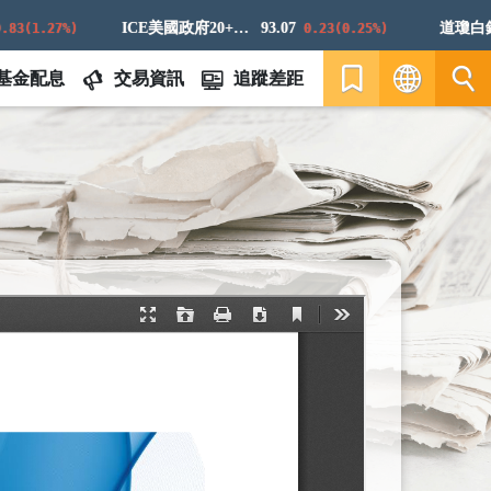
ICE美國政府20+年期債券指數
93.07
道瓊白銀E
(1.27%)
0.23(0.25%)
基金配息
交易資訊
追蹤差距
繁
EN