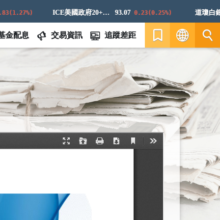
ICE美國政府20+年期債券指數
93.07
道瓊白銀ER
1.27%)
0.23(0.25%)
基金配息
交易資訊
追蹤差距
繁
EN