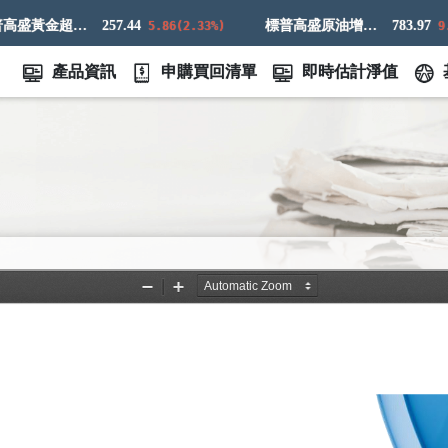
標普高盛黃金超額回報指數
257.44
標普高盛原油增強超額回報指數
783.97
5.86(2.33%)
9.83(
產品資訊
申購買回清單
即時估計淨值