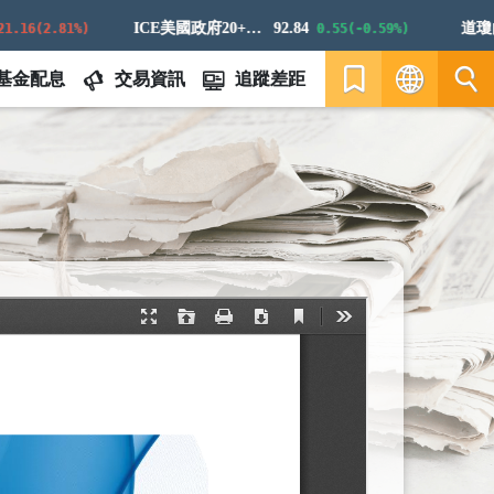
ICE美國政府20+年期債券指數
92.84
道瓊白銀
16(2.81%)
0.55(-0.59%)
基金配息
交易資訊
追蹤差距
繁
EN