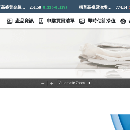
標普高盛黃金超額回報指數
251.58
標普高盛原油增強超額回報指數
774.14
0.33(-0.13%)
21.
產品資訊
申購買回清單
即時估計淨值