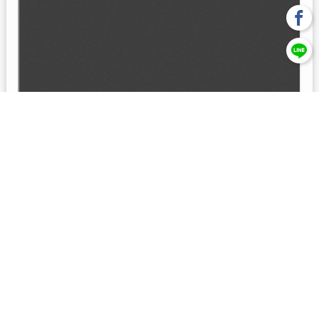
回上一頁
【元大投信獨立經營管理】本基金經金管會核准或同意生效，惟
不表示絕無風險。本公司以往之經理績效， 不保證本基金之最低