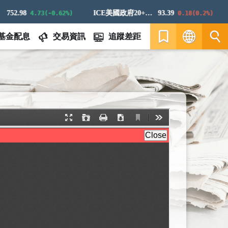
52.98
ICE美國政府20+年期債券指數
93.39
4.73(-0.62%)
0.18(0.2%)
基金配息
交易資訊
追蹤差距
繁
EN