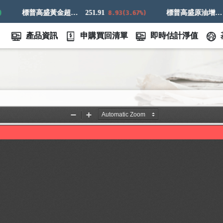
標普高盛黃金超額回報指數
251.91
標普高盛原油增強超額回報指數
7
8.93(3.67%)
產品資訊
申購買回清單
即時估計淨值