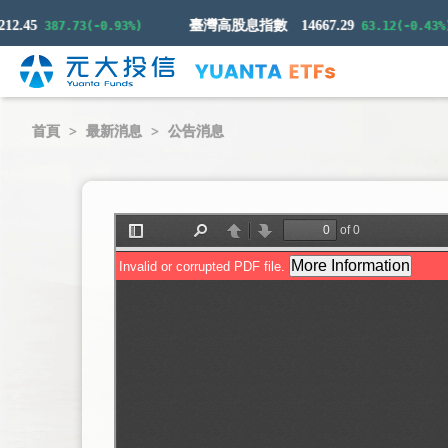
.45
臺灣高股息指數
14667.29
387.73(-0.93%)
63.12(-0.43%)
首頁
最新消息
公告消息