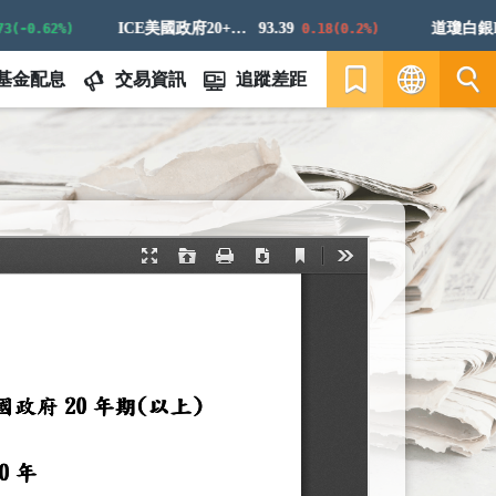
ICE美國政府20+年期債券指數
93.39
道瓊白銀ER
-0.62%)
0.18(0.2%)
基金配息
交易資訊
追蹤差距
繁
EN