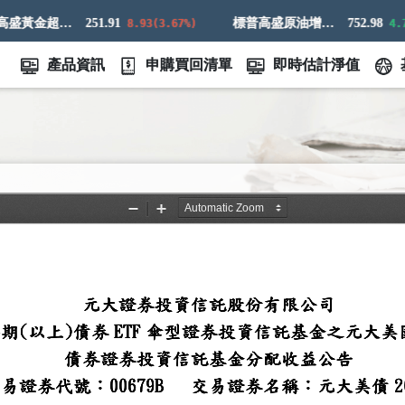
標普高盛黃金超額回報指數
251.91
標普高盛原油增強超額回報指數
752.98
8.93(3.67%)
4.73(
產品資訊
申購買回清單
即時估計淨值