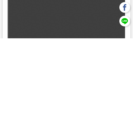
回上一頁
【元大投信獨立經營管理】本基金經金管會核准或同意生效，惟
不表示絕無風險。本公司以往之經理績效， 不保證本基金之最低