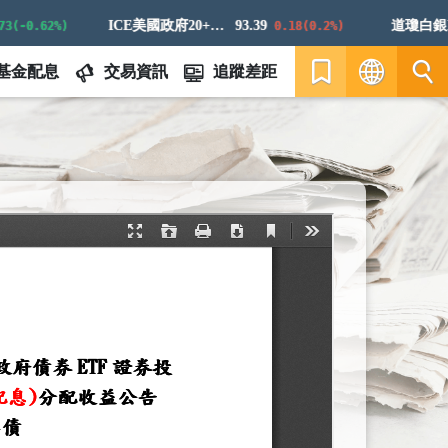
ICE美國政府20+年期債券指數
93.39
道瓊白銀ER
-0.62%)
0.18(0.2%)
基金配息
交易資訊
追蹤差距
繁
EN