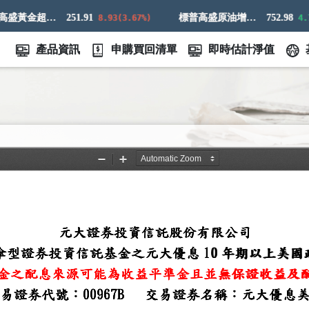
標普高盛黃金超額回報指數
251.91
標普高盛原油增強超額回報指數
752.98
8.93(3.67%)
4.73(
產品資訊
申購買回清單
即時估計淨值