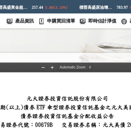
標普高盛黃金超額回報指數
257.44
標普高盛原油增強超額回報指數
783.97
5.86(2.33%)
9.8
產品資訊
申購買回清單
即時估計淨值