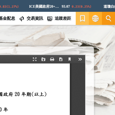
ICE美國政府20+年期債券指數
93.07
道瓊白銀E
3(1.27%)
0.23(0.25%)
基金配息
交易資訊
追蹤差距
繁
EN