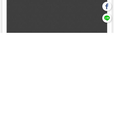
回上一頁
【元大投信獨立經營管理】本基金經金管會核准或同意生效，惟
不表示絕無風險。本公司以往之經理績效， 不保證本基金之最低