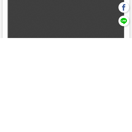
回上一頁
【元大投信獨立經營管理】本基金經金管會核准或同意生效，惟
不表示絕無風險。本公司以往之經理績效， 不保證本基金之最低