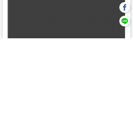
回上一頁
【元大投信獨立經營管理】本基金經金管會核准或同意生效，惟
不表示絕無風險。本公司以往之經理績效， 不保證本基金之最低