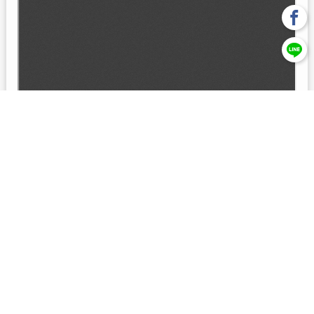
回上一頁
【元大投信獨立經營管理】本基金經金管會核准或同意生效，惟
不表示絕無風險。本公司以往之經理績效， 不保證本基金之最低