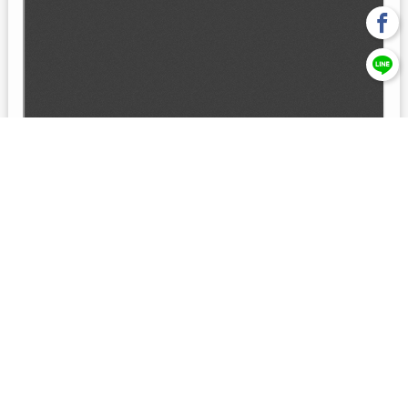
回上一頁
【元大投信獨立經營管理】本基金經金管會核准或同意生效，惟
不表示絕無風險。本公司以往之經理績效， 不保證本基金之最低