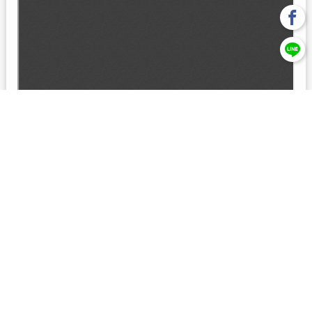
回上一頁
【元大投信獨立經營管理】本基金經金管會核准或同意生效，惟
不表示絕無風險。本公司以往之經理績效， 不保證本基金之最低