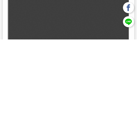
回上一頁
【元大投信獨立經營管理】本基金經金管會核准或同意生效，惟
不表示絕無風險。本公司以往之經理績效， 不保證本基金之最低