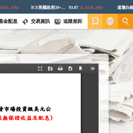
ICE美國政府20+年期債券指數
93.07
道瓊白銀E
(1.27%)
0.23(0.25%)
基金配息
交易資訊
追蹤差距
繁
EN