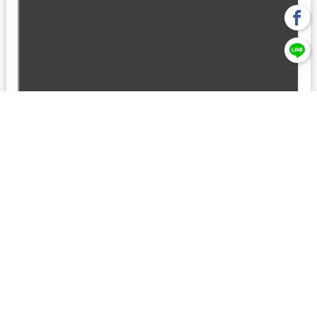
回上一頁
【元大投信獨立經營管理】本基金經金管會核准或同意生效，惟
不表示絕無風險。本公司以往之經理績效， 不保證本基金之最低