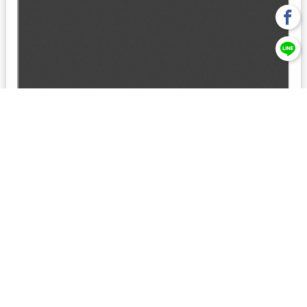
回上一頁
【元大投信獨立經營管理】本基金經金管會核准或同意生效，惟
不表示絕無風險。本公司以往之經理績效， 不保證本基金之最低