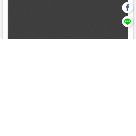
回上一頁
【元大投信獨立經營管理】本基金經金管會核准或同意生效，惟
不表示絕無風險。本公司以往之經理績效， 不保證本基金之最低