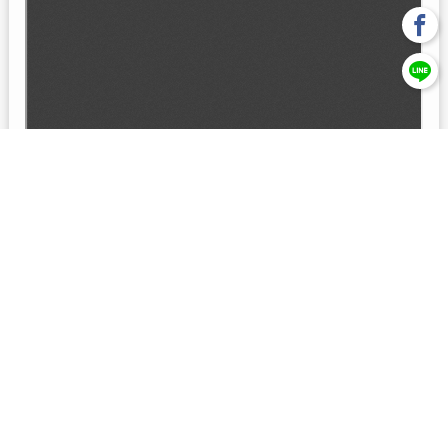
回上一頁
【元大投信獨立經營管理】本基金經金管會核准或同意生效，惟
不表示絕無風險。本公司以往之經理績效， 不保證本基金之最低