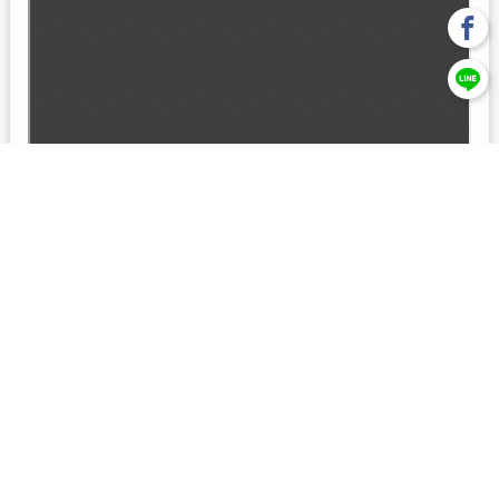
回上一頁
【元大投信獨立經營管理】本基金經金管會核准或同意生效，惟
不表示絕無風險。本公司以往之經理績效， 不保證本基金之最低