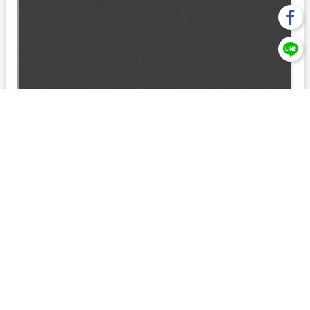
回上一頁
【元大投信獨立經營管理】本基金經金管會核准或同意生效，惟
不表示絕無風險。本公司以往之經理績效， 不保證本基金之最低