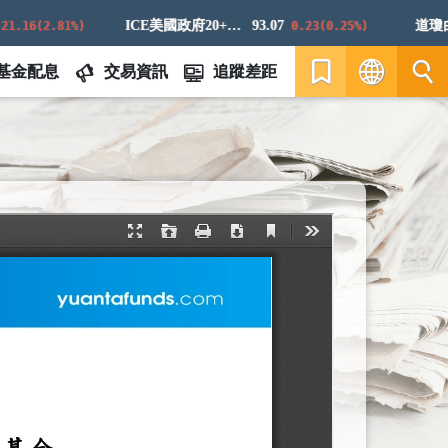
ICE美國政府20+年期債券指數
93.07
道瓊白銀
16(2.81%)
0.23(0.25%)
基金配息
交易資訊
追蹤差距
繁
EN