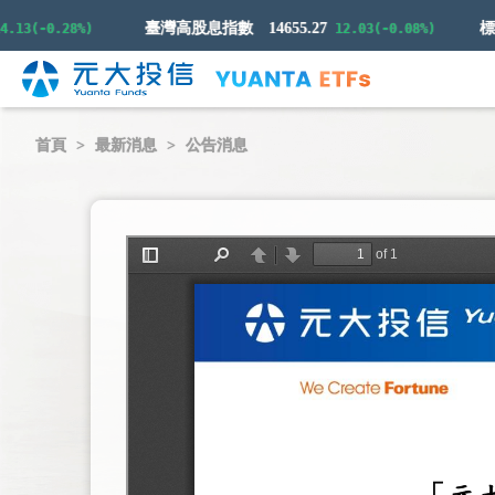
臺灣高股息指數
14655.27
3(-0.28%)
12.03(-0.08%)
首頁
最新消息
公告消息