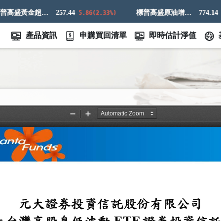
標普高盛黃金超額回報指數
257.44
標普高盛原油增強超額回報指數
774.14
5.86(2.33%)
21.
產品資訊
申購買回清單
即時估計淨值