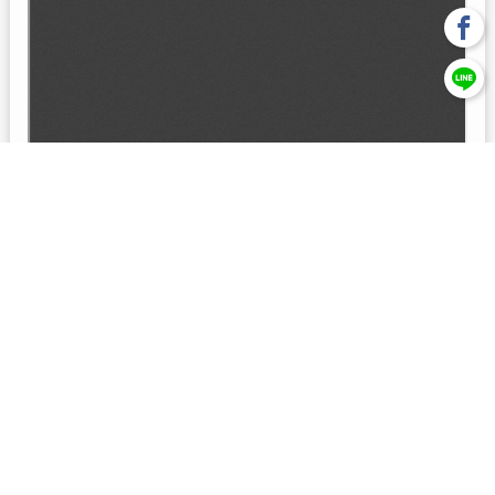
回上一頁
【元大投信獨立經營管理】本基金經金管會核准或同意生效，惟
不表示絕無風險。本公司以往之經理績效， 不保證本基金之最低