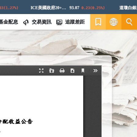
ICE美國政府20+年期債券指數
93.07
道瓊白銀ER
1.27%)
0.23(0.25%)
基金配息
交易資訊
追蹤差距
繁
EN