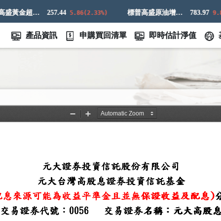
標普高盛黃金超額回報指數
257.44
標普高盛原油增強超額回報指數
783.97
5.86(2.33%)
9.83(
產品資訊
申購買回清單
即時估計淨值