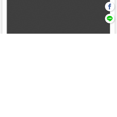
回上一頁
【元大投信獨立經營管理】本基金經金管會核准或同意生效，惟
不表示絕無風險。本公司以往之經理績效， 不保證本基金之最低